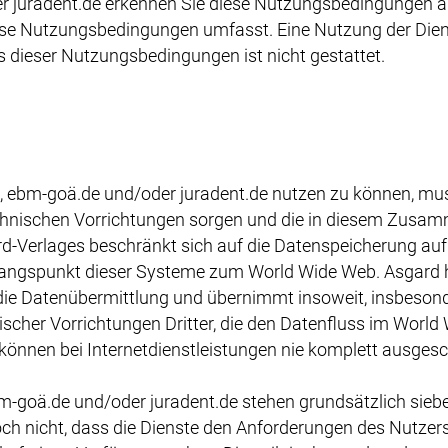
r juradent.de erkennen Sie diese Nutzungsbedingungen 
ese Nutzungsbedingungen umfasst. Eine Nutzung der Dien
 dieser Nutzungsbedingungen ist nicht gestattet.
, ebm-goä.de und/oder juradent.de nutzen zu können, muss
technischen Vorrichtungen sorgen und die in diesem Zusa
rd-Verlages beschränkt sich auf die Datenspeicherung au
angspunkt dieser Systeme zum World Wide Web. Asgard h
die Datenübermittlung und übernimmt insoweit, insbesond
scher Vorrichtungen Dritter, die den Datenfluss im World
 können bei Internetdienstleistungen nie komplett ausges
bm-goä.de und/oder juradent.de stehen grundsätzlich sie
ch nicht, dass die Dienste den Anforderungen des Nutzers