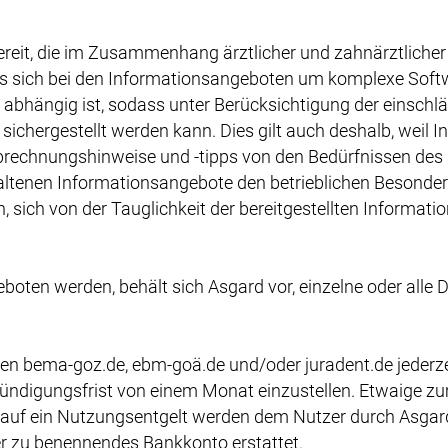
bereit, die im Zusammenhang ärztlicher und zahnärztlic
 es sich bei den Informationsangeboten um komplexe Sof
n abhängig ist, sodass unter Berücksichtigung der einsch
 sichergestellt werden kann. Dies gilt auch deshalb, weil 
rechnungshinweise und -tipps von den Bedürfnissen des N
haltenen Informationsangebote den betrieblichen Besonder
ch, sich von der Tauglichkeit der bereitgestellten Inform
boten werden, behält sich Asgard vor, einzelne oder alle D
en bema-goz.de, ebm-goä.de und/oder juradent.de jederz
nkündigungsfrist von einem Monat einzustellen. Etwaige z
 auf ein Nutzungsentgelt werden dem Nutzer durch Asga
er zu benennendes Bankkonto erstattet.