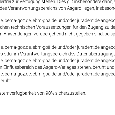
erfrei zur Verfügung stehen. Dies gilt insbesondere dann, 
 des Verantwortungsbereichs von Asgard liegen, insbeso
d.de, bema-goz.de, ebm-goä.de und/oder juradent.de ange
lichen technischen Voraussetzungen für den Zugang zu de
n Anwendungen vorübergehend nicht gegeben sind, beisp
d.de, bema-goz.de, ebm-goä.de und/oder juradent.de ange
s oder im Verantwortungsbereich des Datenübertragungs
d.de, bema-goz.de, ebm-goä.de und/oder juradent.de ange
im Einflussbereich des Asgard-Verlages stehen, beruht und
d.de, bema-goz.de, ebm-goä.de und/oder juradent.de ang
eruht.
stemverfügbarkeit von 98% sicherzustellen.