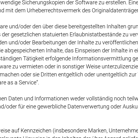
otwendige Sicherungskopien der Software zu erstellen. Ei
und mit dem Urheberrechtsvermerk des Originaldatenträger
e und/oder den über diese bereitgestellten Inhalten grun
s der gesetzlichen statuierten Erlaubnistatbestände zu vervi
n und/oder Bearbeitungen der Inhalte zu veröffentlichen o
 abgespeicherten Inhalte, das Einspeisen der Inhalte in ei
tändigen Tätigkeit erfolgende Informationsvermittlung geg
are zu vermieten oder in sonstiger Weise unterzulizenzie
achen oder sie Dritten entgeltlich oder unentgeltlich zur
re as a Service“.
nen Daten und Informationen weder vollständig noch teil
d/oder für eine gewerbliche Datenverwertung oder Auskunf
weise auf Kennzeichen (insbesondere Marken, Unternehm