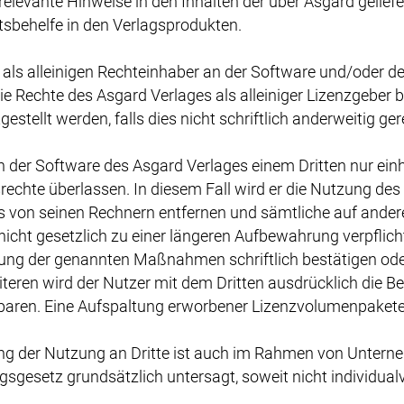
 relevante Hinweise in den Inhalten der über Asgard gelief
tsbehelfe in den Verlagsprodukten.
als alleinigen Rechteinhaber an der Software und/oder den
 Rechte des Asgard Verlages als alleiniger Lizenzgeber 
tellt werden, falls dies nicht schriftlich anderweitig gere
der Software des Asgard Verlages einem Dritten nur einhe
rechte überlassen. In diesem Fall wird er die Nutzung de
s von seinen Rechnern entfernen und sämtliche auf ander
nicht gesetzlich zu einer längeren Aufbewahrung verpflich
rung der genannten Maßnahmen schriftlich bestätigen ode
teren wird der Nutzer mit dem Dritten ausdrücklich die 
ren. Eine Aufspaltung erworbener Lizenzvolumenpakete is
ung der Nutzung an Dritte ist auch im Rahmen von Unter
setz grundsätzlich untersagt, soweit nicht individual