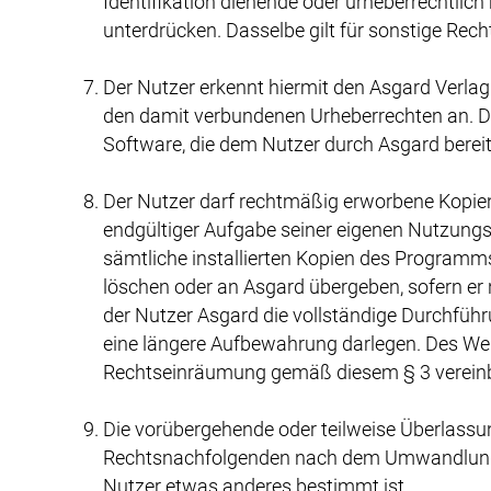
Identifikation dienende oder urheberrechtlich
unterdrücken. Dasselbe gilt für sonstige Rech
Der Nutzer erkennt hiermit den Asgard Verlag 
den damit verbundenen Urheberrechten an. Die
Software, die dem Nutzer durch Asgard bereitges
Der Nutzer darf rechtmäßig erworbene Kopien 
endgültiger Aufgabe seiner eigenen Nutzungs
sämtliche installierten Kopien des Programm
löschen oder an Asgard übergeben, sofern er 
der Nutzer Asgard die vollständige Durchfüh
eine längere Aufbewahrung darlegen. Des Wei
Rechtseinräumung gemäß diesem § 3 vereinba
Die vorübergehende oder teilweise Überlass
Rechtsnachfolgenden nach dem Umwandlungsge
Nutzer etwas anderes bestimmt ist.