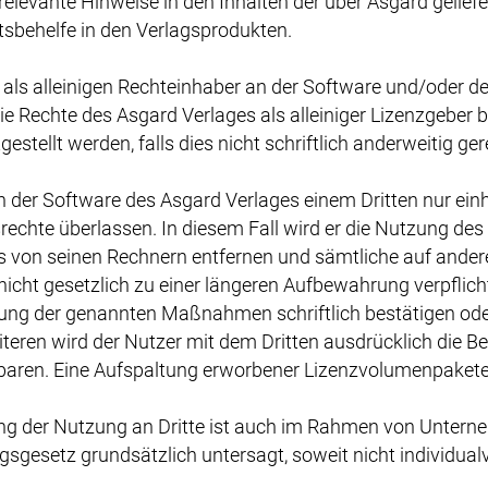
 relevante Hinweise in den Inhalten der über Asgard gelief
tsbehelfe in den Verlagsprodukten.
als alleinigen Rechteinhaber an der Software und/oder den
 Rechte des Asgard Verlages als alleiniger Lizenzgeber 
tellt werden, falls dies nicht schriftlich anderweitig gere
der Software des Asgard Verlages einem Dritten nur einhe
rechte überlassen. In diesem Fall wird er die Nutzung de
s von seinen Rechnern entfernen und sämtliche auf ander
nicht gesetzlich zu einer längeren Aufbewahrung verpflich
rung der genannten Maßnahmen schriftlich bestätigen ode
teren wird der Nutzer mit dem Dritten ausdrücklich die 
ren. Eine Aufspaltung erworbener Lizenzvolumenpakete is
ung der Nutzung an Dritte ist auch im Rahmen von Unter
setz grundsätzlich untersagt, soweit nicht individual