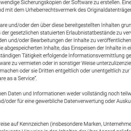
otwendige Sicherungskopien der Software zu erstellen. Ei
und mit dem Urheberrechtsvermerk des Originaldatenträger
e und/oder den über diese bereitgestellten Inhalten grun
s der gesetzlichen statuierten Erlaubnistatbestände zu vervi
n und/oder Bearbeitungen der Inhalte zu veröffentlichen o
 abgespeicherten Inhalte, das Einspeisen der Inhalte in ei
tändigen Tätigkeit erfolgende Informationsvermittlung geg
are zu vermieten oder in sonstiger Weise unterzulizenzie
achen oder sie Dritten entgeltlich oder unentgeltlich zur
re as a Service“.
nen Daten und Informationen weder vollständig noch teil
d/oder für eine gewerbliche Datenverwertung oder Auskunf
weise auf Kennzeichen (insbesondere Marken, Unternehm