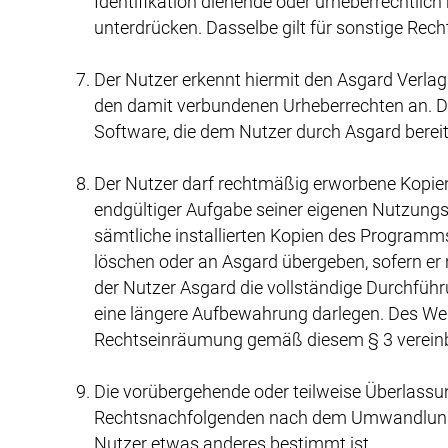
Identifikation dienende oder urheberrechtlich
unterdrücken. Dasselbe gilt für sonstige Rech
Der Nutzer erkennt hiermit den Asgard Verlag 
den damit verbundenen Urheberrechten an. Die
Software, die dem Nutzer durch Asgard bereitges
Der Nutzer darf rechtmäßig erworbene Kopien 
endgültiger Aufgabe seiner eigenen Nutzungs
sämtliche installierten Kopien des Programm
löschen oder an Asgard übergeben, sofern er 
der Nutzer Asgard die vollständige Durchfüh
eine längere Aufbewahrung darlegen. Des Wei
Rechtseinräumung gemäß diesem § 3 vereinba
Die vorübergehende oder teilweise Überlass
Rechtsnachfolgenden nach dem Umwandlungsge
Nutzer etwas anderes bestimmt ist.