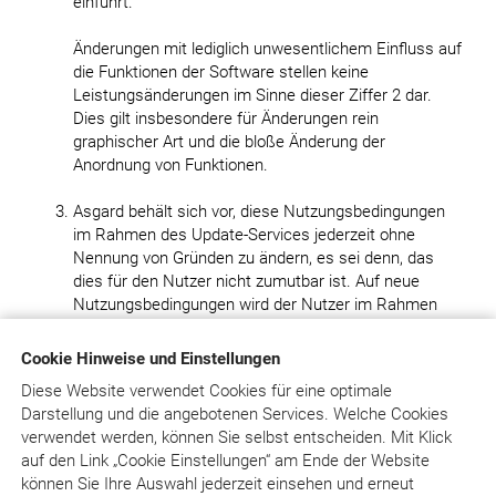
einführt.
Änderungen mit lediglich unwesentlichem Einfluss auf
die Funktionen der Software stellen keine
Leistungsänderungen im Sinne dieser Ziffer 2 dar.
Dies gilt insbesondere für Änderungen rein
graphischer Art und die bloße Änderung der
Anordnung von Funktionen.
Asgard behält sich vor, diese Nutzungsbedingungen
im Rahmen des Update-Services jederzeit ohne
Nennung von Gründen zu ändern, es sei denn, das
dies für den Nutzer nicht zumutbar ist. Auf neue
Nutzungsbedingungen wird der Nutzer im Rahmen
des Anmeldevorganges hingewiesen. Die neuen
Nutzungsbedingungen gelten als vereinbart, wenn der
Cookie Hinweise und Einstellungen
Nutzer ihre Geltung durch entsprechenden
Diese Website verwendet Cookies für eine optimale
Bestätigungsvermerk akzeptiert. Akzeptiert der Nutzer
Darstellung und die angebotenen Services. Welche Cookies
Änderungen nicht, hat jede Partei das Recht, die
verwendet werden, können Sie selbst entscheiden.
Mit Klick
betreffende Vereinbarung durch Kündigung mit
auf
den Link „Cookie Einstellungen“ am Ende der Website
sofortiger Wirkung zu beenden. Die Möglichkeit der
können Sie Ihre Auswahl jederzeit einsehen und erneut
Änderung der Nutzungsbedingungen besteht aber