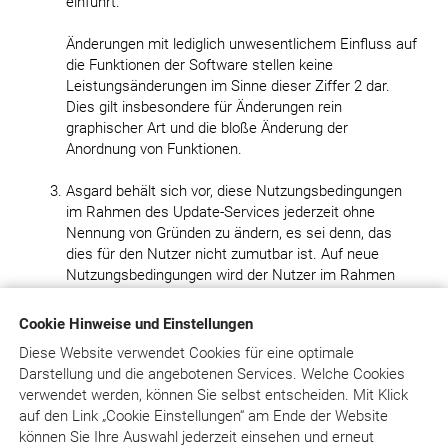
einführt.
Änderungen mit lediglich unwesentlichem Einfluss auf
die Funktionen der Software stellen keine
Leistungsänderungen im Sinne dieser Ziffer 2 dar.
Dies gilt insbesondere für Änderungen rein
graphischer Art und die bloße Änderung der
Anordnung von Funktionen.
Asgard behält sich vor, diese Nutzungsbedingungen
im Rahmen des Update-Services jederzeit ohne
Nennung von Gründen zu ändern, es sei denn, das
dies für den Nutzer nicht zumutbar ist. Auf neue
Nutzungsbedingungen wird der Nutzer im Rahmen
des Anmeldevorganges hingewiesen. Die neuen
Nutzungsbedingungen gelten als vereinbart, wenn der
Cookie Hinweise und Einstellungen
Nutzer ihre Geltung durch entsprechenden
Diese Website verwendet Cookies für eine optimale
Bestätigungsvermerk akzeptiert. Akzeptiert der Nutzer
Darstellung und die angebotenen Services. Welche Cookies
Änderungen nicht, hat jede Partei das Recht, die
verwendet werden, können Sie selbst entscheiden.
Mit Klick
betreffende Vereinbarung durch Kündigung mit
auf
den Link „Cookie Einstellungen“ am Ende der Website
sofortiger Wirkung zu beenden. Die Möglichkeit der
können Sie Ihre Auswahl jederzeit einsehen und erneut
Änderung der Nutzungsbedingungen besteht aber