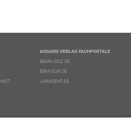
ASGARD-VERLAG FACHPORTALE
BEMA-GOZ.DE
EBM-GOÄ.DE
HEIT
JURADENT.DE