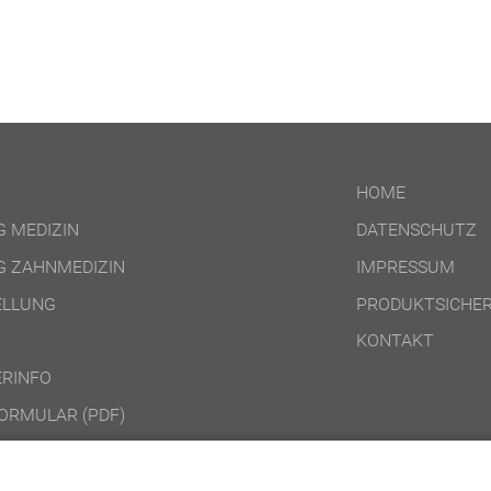
HOME
 MEDIZIN
DATENSCHUTZ
 ZAHNMEDIZIN
IMPRESSUM
ELLUNG
PRODUKTSICHER
KONTAKT
RINFO
ORMULAR (PDF)
DINGUNGEN ONLINE-PRODUKTE
DINGUNGEN DVD-/CD-ROM-/DOWNLOAD-PRODUKTE