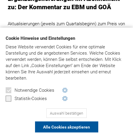
zu: Der Kommentar zu EBM und GOÄ
Aktualisierungen (jeweils zum Quartalsbeginn) zum Preis von
30 Cent pro Seite zzgl. 3 Euro Versandkostenpauschale, es
werden pro Aktualisierung ca. 400 Seiten geliefert.
Cookie Hinweise und Einstellungen
Diese Website verwendet Cookies für eine optimale
Hinweis: Bei Bestellung von Grundwerken ohne
Darstellung und die angebotenen Services. Welche Cookies
Ergänzungslieferungen wird ein Aufschlag von 80,00 Euro
verwendet werden, können Sie selbst entscheiden.
Mit Klick
auf den Preis des Grundwerks erhoben.
auf
den Link „Cookie Einstellungen“ am Ende der Website
können Sie Ihre Auswahl jederzeit einsehen und erneut
bearbeiten.
in den Warenkorb
Notwendige Cookies
Versandkosten: siehe Beschreibungstext
Statistik-Cookies
zur Übersicht
Auswahl bestätigen
Alle Cookies akzeptieren