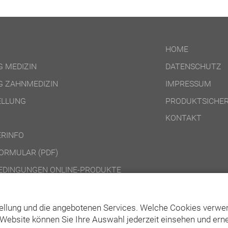
HOME
 MEDIZIN
DATENSCHUTZ
 ZAHNMEDIZIN
IMPRESSUM
ELLUNG
PRODUKTSICHER
KONTAKT
RINFO
ORMULAR (PDF)
DINGUNGEN ONLINE-PRODUKTE
DINGUNGEN DVD-/CD-ROM-/DOWNLOAD-PRODUKTE
ellung und die angebotenen Services. Welche Cookies verwen
Website können Sie Ihre Auswahl jederzeit einsehen und erne