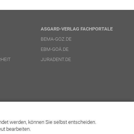
ASGARD-VERLAG FACHPORTALE
BEMA-GOZ.DE
EBM-GOÄ.DE
HEIT
JURADENT.DE
det werden, können Sie selbst entscheiden.
ut bearbeiten.