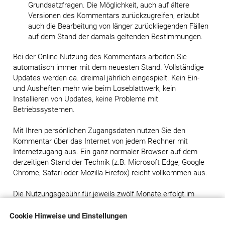
Grundsatzfragen. Die Möglichkeit, auch auf ältere
Versionen des Kommentars zurückzugreifen, erlaubt
auch die Bearbeitung von länger zurückliegenden Fällen
auf dem Stand der damals geltenden Bestimmungen.
Bei der Online-Nutzung des Kommentars arbeiten Sie
automatisch immer mit dem neuesten Stand. Vollständige
Updates werden ca. dreimal jährlich eingespielt. Kein Ein-
und Ausheften mehr wie beim Loseblattwerk, kein
Installieren von Updates, keine Probleme mit
Betriebssystemen.
Mit Ihren persönlichen Zugangsdaten nutzen Sie den
Kommentar über das Internet von jedem Rechner mit
Internetzugang aus. Ein ganz normaler Browser auf dem
derzeitigen Stand der Technik (z.B. Microsoft Edge, Google
Chrome, Safari oder Mozilla Firefox) reicht vollkommen aus.
Die Nutzungsgebühr für jeweils zwölf Monate erfolgt im
Voraus. Die Nutzungszeit beginnt mit dem Monat, der auf
die Bestellung folgt. Die Jahresnutzung beträgt
21,50 Euro
Cookie Hinweise und Einstellungen