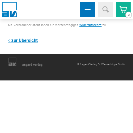
0
Als Verbraucher steht Ihnen ein vierzehntägiges
Widerrufsrecht
zu.
zur Übersicht
© Asgard-Verlag Dr. Werner Hippe GmbH