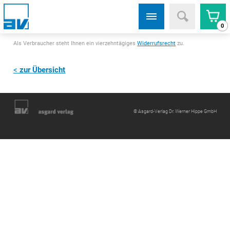
0
Als Verbraucher steht Ihnen ein vierzehntägiges
Widerrufsrecht
zu.
zur Übersicht
© Asgard-Verlag Dr. Werner Hippe GmbH