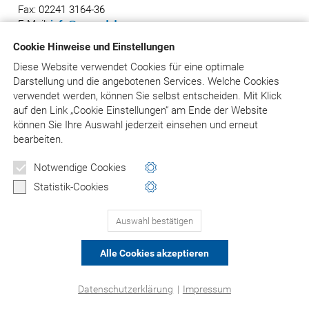
Fax: 02241 3164-36
E-Mail:
info@asgard.de
Cookie Hinweise und Einstellungen
Diese Website verwendet Cookies für eine optimale
Darstellung und die angebotenen Services. Welche Cookies
© Asgard-Verlag Dr. Werner Hippe GmbH
verwendet werden, können Sie selbst entscheiden.
Mit Klick
auf
den Link „Cookie Einstellungen“ am Ende der Website
können Sie Ihre Auswahl jederzeit einsehen und erneut
bearbeiten.
Notwendige Cookies
Statistik-Cookies
Auswahl bestätigen
Alle Cookies akzeptieren
Datenschutzerklärung
|
Impressum