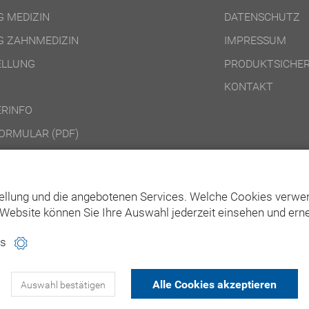
 MEDIZIN
DATENSCHUTZ
 ZAHNMEDIZIN
IMPRESSUM
ELLUNG
PRODUKTSICHER
KONTAKT
RINFO
ORMULAR (PDF)
DINGUNGEN ONLINE-PRODUKTE
DINGUNGEN DVD-/CD-ROM-/DOWNLOAD-PRODUKTE
ellung und die angebotenen Services. Welche Cookies verwen
Website können Sie Ihre Auswahl jederzeit einsehen und erne
es
Alle Cookies akzeptieren
Auswahl bestätigen