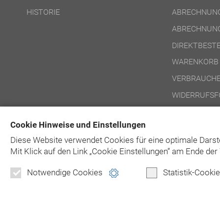
HISTORIE
ABRECHNUNG
ABRECHNUNG
DIREKTBEST
WARENKORB
VERBRAUCHE
WIDERRUFSF
NUTZUNGSBE
Cookie Hinweise und Einstellungen
NUTZUNGSBE
Diese Website verwendet Cookies für eine optimale Darst
Mit Klick auf
den Link „Cookie Einstellungen“ am Ende der 
Notwendige Cookies
Statistik-Cooki