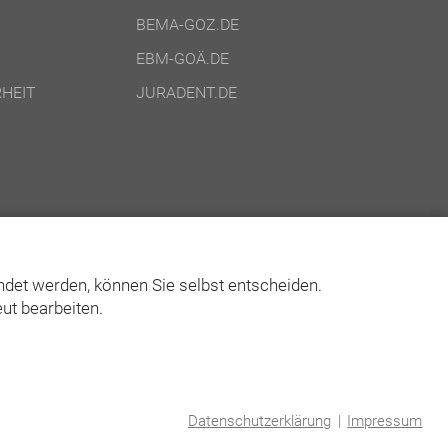
BEMA-GOZ.DE
EBM-GOÄ.DE
HEIT
JURADENT.DE
det werden, können Sie selbst entscheiden.
ut bearbeiten.
© Asgard-Verlag Dr. Werner Hippe GmbH
Datenschutzerklärung
|
Impressum