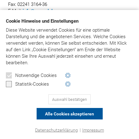
Fax: 02241 3164-36
E-Mail:
info@asgard.de
Cookie Hinweise und Einstellungen
Diese Website verwendet Cookies für eine optimale
Darstellung und die angebotenen Services. Welche Cookies
© Asgard-Verlag Dr. Werner Hippe GmbH
verwendet werden, können Sie selbst entscheiden.
Mit Klick
auf
den Link „Cookie Einstellungen“ am Ende der Website
können Sie Ihre Auswahl jederzeit einsehen und erneut
bearbeiten.
Notwendige Cookies
Statistik-Cookies
Auswahl bestätigen
Alle Cookies akzeptieren
Datenschutzerklärung
|
Impressum