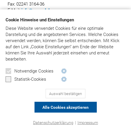
Fax: 02241 3164-36
E-Mail:
info@asgard.de
Cookie Hinweise und Einstellungen
Diese Website verwendet Cookies für eine optimale
Darstellung und die angebotenen Services. Welche Cookies
© Asgard-Verlag Dr. Werner Hippe GmbH
verwendet werden, können Sie selbst entscheiden.
Mit Klick
auf
den Link „Cookie Einstellungen“ am Ende der Website
können Sie Ihre Auswahl jederzeit einsehen und erneut
bearbeiten.
Notwendige Cookies
Statistik-Cookies
Auswahl bestätigen
Alle Cookies akzeptieren
Datenschutzerklärung
|
Impressum