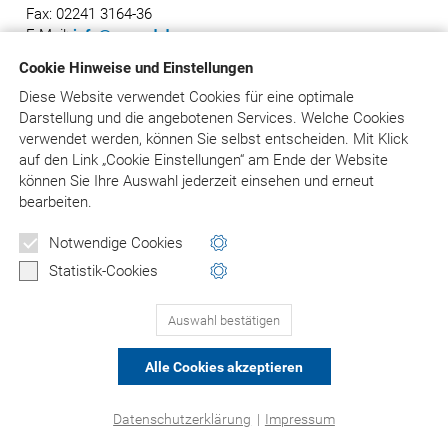
Fax: 02241 3164-36
E-Mail:
info@asgard.de
Cookie Hinweise und Einstellungen
Diese Website verwendet Cookies für eine optimale
Darstellung und die angebotenen Services. Welche Cookies
© Asgard-Verlag Dr. Werner Hippe GmbH
verwendet werden, können Sie selbst entscheiden.
Mit Klick
auf
den Link „Cookie Einstellungen“ am Ende der Website
können Sie Ihre Auswahl jederzeit einsehen und erneut
bearbeiten.
Notwendige Cookies
Statistik-Cookies
Auswahl bestätigen
Alle Cookies akzeptieren
Datenschutzerklärung
|
Impressum