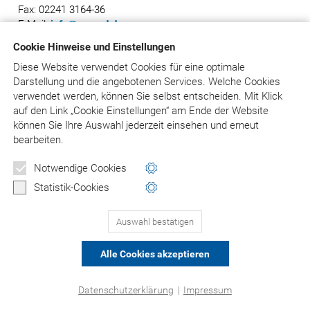
Fax: 02241 3164-36
E-Mail:
info@asgard.de
Cookie Hinweise und Einstellungen
Diese Website verwendet Cookies für eine optimale
Darstellung und die angebotenen Services. Welche Cookies
© Asgard-Verlag Dr. Werner Hippe GmbH
verwendet werden, können Sie selbst entscheiden.
Mit Klick
auf
den Link „Cookie Einstellungen“ am Ende der Website
können Sie Ihre Auswahl jederzeit einsehen und erneut
bearbeiten.
Notwendige Cookies
Statistik-Cookies
Auswahl bestätigen
Alle Cookies akzeptieren
Datenschutzerklärung
|
Impressum