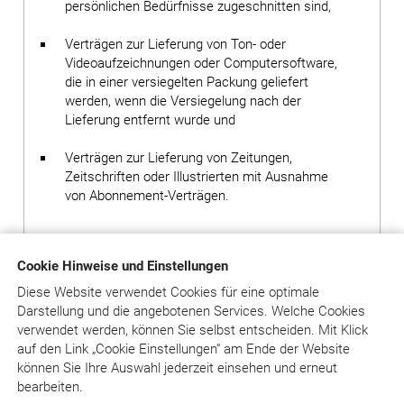
persönlichen Bedürfnisse zugeschnitten sind,
Verträgen zur Lieferung von Ton- oder
Videoaufzeichnungen oder Computersoftware,
die in einer versiegelten Packung geliefert
werden, wenn die Versiegelung nach der
Lieferung entfernt wurde und
Verträgen zur Lieferung von Zeitungen,
Zeitschriften oder Illustrierten mit Ausnahme
von Abonnement-Verträgen.
Bei Verträgen über die Online-Version einer Zeitschrift
Cookie Hinweise und Einstellungen
oder eines Kommentars oder einer Online-Datenbank
(insbesondere den Diensten unter www.juradent.de)
Diese Website verwendet Cookies für eine optimale
erlischt das Widerrufsrecht des Kunden vorzeitig, wenn
Darstellung und die angebotenen Services. Welche Cookies
der Verlag mit der Ausführung seiner Dienstleistungen
verwendet werden, können Sie selbst entscheiden.
Mit Klick
mit der ausdrücklichen Zustimmung des Kunden vor
auf
den Link „Cookie Einstellungen“ am Ende der Website
Ende der Widerrufsfrist begonnen hat oder der Kunde
können Sie Ihre Auswahl jederzeit einsehen und erneut
diese selbst veranlasst hat. Das ist insbesondere der
bearbeiten.
Fall, wenn der Kunde sich mit seinen Zugangsdaten