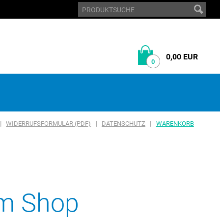
0,00 EUR
0
|
|
|
WIDERRUFSFORMULAR (PDF)
DATENSCHUTZ
WARENKORB
em Shop