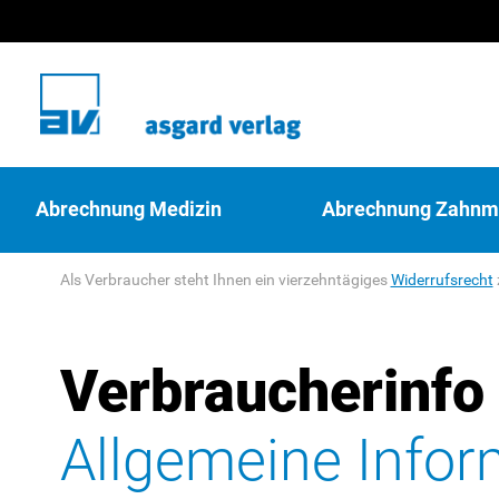
Abrechnung Medizin
Abrechnung Zahnm
Als Verbraucher steht Ihnen ein vierzehntägiges
Widerrufsrecht
Verbraucherinfo
Allgemeine Info