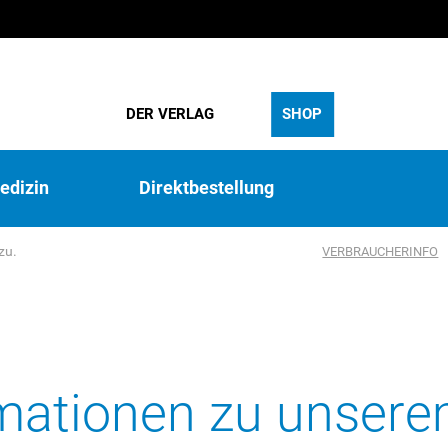
DER VERLAG
SHOP
edizin
Direktbestellung
zu.
VERBRAUCHERINFO
rmationen zu unser