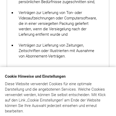
persönlichen Bedürfnisse zugeschnitten sind,
Verträgen zur Lieferung von Ton- oder
Videoaufzeichnungen oder Computersoftware,
die in einer versiegelten Packung geliefert
werden, wenn die Versiegelung nach der
Lieferung entfernt wurde und
Verträgen zur Lieferung von Zeitungen,
Zeitschriften oder Illustrierten mit Ausnahme
von Abonnement-Verträgen.
Bei Verträgen über die Online-Version einer Zeitschrift
Cookie Hinweise und Einstellungen
oder eines Kommentars oder einer Online-Datenbank
(insbesondere den Diensten unter www.juradent.de)
Diese Website verwendet Cookies für eine optimale
erlischt das Widerrufsrecht des Kunden vorzeitig, wenn
Darstellung und die angebotenen Services. Welche Cookies
der Verlag mit der Ausführung seiner Dienstleistungen
verwendet werden, können Sie selbst entscheiden.
Mit Klick
mit der ausdrücklichen Zustimmung des Kunden vor
auf
den Link „Cookie Einstellungen“ am Ende der Website
Ende der Widerrufsfrist begonnen hat oder der Kunde
können Sie Ihre Auswahl jederzeit einsehen und erneut
diese selbst veranlasst hat. Das ist insbesondere der
bearbeiten.
Fall, wenn der Kunde sich mit seinen Zugangsdaten