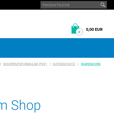
0,00 EUR
0
|
|
|
WIDERRUFSFORMULAR (PDF)
DATENSCHUTZ
WARENKORB
em Shop