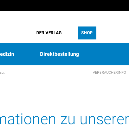
DER VERLAG
SHOP
edizin
Direktbestellung
zu.
VERBRAUCHERINFO
rmationen zu unser