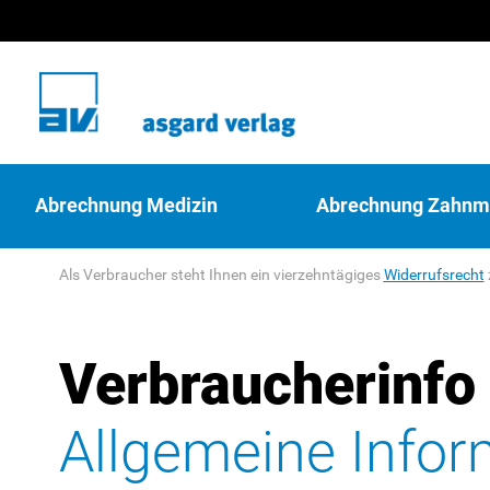
Abrechnung Medizin
Abrechnung Zahnm
Als Verbraucher steht Ihnen ein vierzehntägiges
Widerrufsrecht
Verbraucherinfo
Allgemeine Info