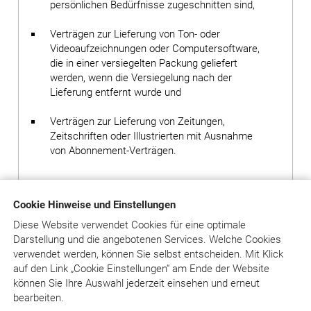
persönlichen Bedürfnisse zugeschnitten sind,
Verträgen zur Lieferung von Ton- oder
Videoaufzeichnungen oder Computersoftware,
die in einer versiegelten Packung geliefert
werden, wenn die Versiegelung nach der
Lieferung entfernt wurde und
Verträgen zur Lieferung von Zeitungen,
Zeitschriften oder Illustrierten mit Ausnahme
von Abonnement-Verträgen.
Bei Verträgen über die Online-Version einer Zeitschrift
Cookie Hinweise und Einstellungen
oder eines Kommentars oder einer Online-Datenbank
(insbesondere den Diensten unter www.juradent.de)
Diese Website verwendet Cookies für eine optimale
erlischt das Widerrufsrecht des Kunden vorzeitig, wenn
Darstellung und die angebotenen Services. Welche Cookies
der Verlag mit der Ausführung seiner Dienstleistungen
verwendet werden, können Sie selbst entscheiden.
Mit Klick
mit der ausdrücklichen Zustimmung des Kunden vor
auf
den Link „Cookie Einstellungen“ am Ende der Website
Ende der Widerrufsfrist begonnen hat oder der Kunde
können Sie Ihre Auswahl jederzeit einsehen und erneut
diese selbst veranlasst hat. Das ist insbesondere der
bearbeiten.
Fall, wenn der Kunde sich mit seinen Zugangsdaten