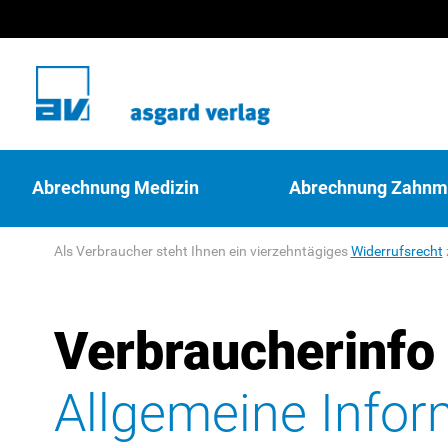
Abrechnung Medizin
Abrechnung Zahnm
Als Verbraucher steht Ihnen ein vierzehntägiges
Widerrufsrecht
Verbraucherinfo
Allgemeine Info