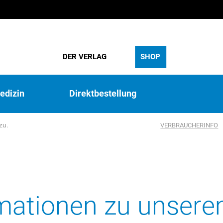
DER VERLAG
SHOP
edizin
Direktbestellung
zu.
VERBRAUCHERINFO
rmationen zu unser