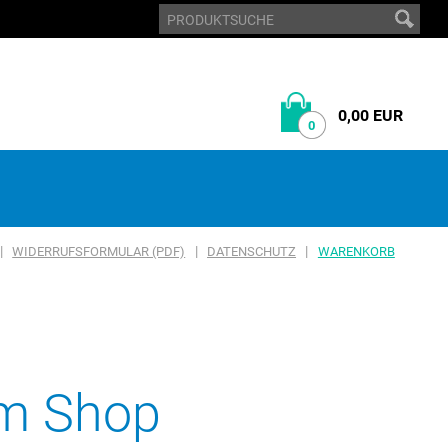
0,00 EUR
0
|
|
|
WIDERRUFSFORMULAR (PDF)
DATENSCHUTZ
WARENKORB
em Shop