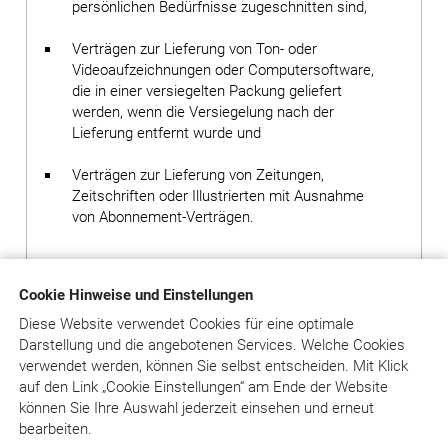
persönlichen Bedürfnisse zugeschnitten sind,
Verträgen zur Lieferung von Ton- oder
Videoaufzeichnungen oder Computersoftware,
die in einer versiegelten Packung geliefert
werden, wenn die Versiegelung nach der
Lieferung entfernt wurde und
Verträgen zur Lieferung von Zeitungen,
Zeitschriften oder Illustrierten mit Ausnahme
von Abonnement-Verträgen.
Bei Verträgen über die Online-Version einer Zeitschrift
Cookie Hinweise und Einstellungen
oder eines Kommentars oder einer Online-Datenbank
(insbesondere den Diensten unter www.juradent.de)
Diese Website verwendet Cookies für eine optimale
erlischt das Widerrufsrecht des Kunden vorzeitig, wenn
Darstellung und die angebotenen Services. Welche Cookies
der Verlag mit der Ausführung seiner Dienstleistungen
verwendet werden, können Sie selbst entscheiden.
Mit Klick
mit der ausdrücklichen Zustimmung des Kunden vor
auf
den Link „Cookie Einstellungen“ am Ende der Website
Ende der Widerrufsfrist begonnen hat oder der Kunde
können Sie Ihre Auswahl jederzeit einsehen und erneut
diese selbst veranlasst hat. Das ist insbesondere der
bearbeiten.
Fall, wenn der Kunde sich mit seinen Zugangsdaten